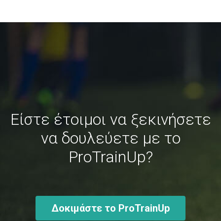
Είστε έτοιμοι να ξεκινήσετε
να δουλεύετε με το
ProTrainUp?
Δοκιμάστε το ProTrainUp