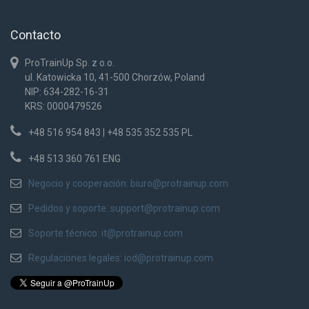
Contacto
ProTrainUp Sp. z o.o.
ul. Katowicka 10, 41-500 Chorzów, Poland
NIP: 634-282-16-31
KRS: 0000479526
+48 516 954 843 | +48 535 352 535 PL
+48 513 360 761 ENG
Negocio y cooperación:
biuro@protrainup.com
Pedidos y soporte:
support@protrainup.com
Soporte técnico:
it@protrainup.com
Regulaciones legales:
iod@protrainup.com