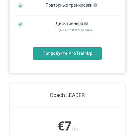
Повторные тренировки
Диск тренера
(макс.
10 Мб
файла)
Попробуйте ProTrainUp
Coach LEADER
€7
/m