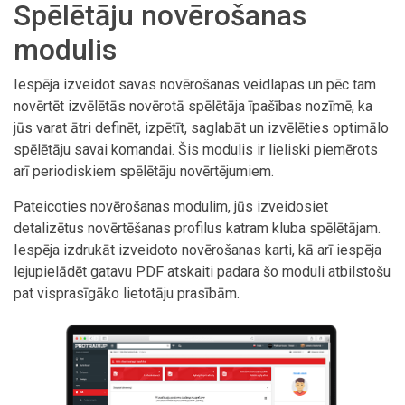
Spēlētāju novērošanas
modulis
Iespēja izveidot savas novērošanas veidlapas un pēc tam
novērtēt izvēlētās novērotā spēlētāja īpašības nozīmē, ka
jūs varat ātri definēt, izpētīt, saglabāt un izvēlēties optimālo
spēlētāju savai komandai. Šis modulis ir lieliski piemērots
arī periodiskiem spēlētāju novērtējumiem.
Pateicoties novērošanas modulim, jūs izveidosiet
detalizētus novērtēšanas profilus katram kluba spēlētājam.
Iespēja izdrukāt izveidoto novērošanas karti, kā arī iespēja
lejupielādēt gatavu PDF atskaiti padara šo moduli atbilstošu
pat visprasīgāko lietotāju prasībām.