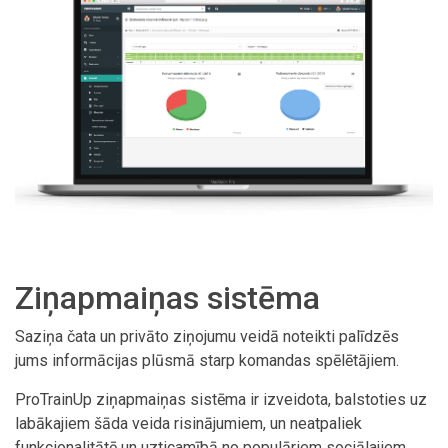
Ziņapmaiņas sistēma
Saziņa čata un privāto ziņojumu veidā noteikti palīdzēs
jums informācijas plūsmā starp komandas spēlētājiem.
ProTrainUp ziņapmaiņas sistēma ir izveidota, balstoties uz
labākajiem šāda veida risinājumiem, un neatpaliek
funkcionalitātē un uzticamībā no populāriem sociālajiem