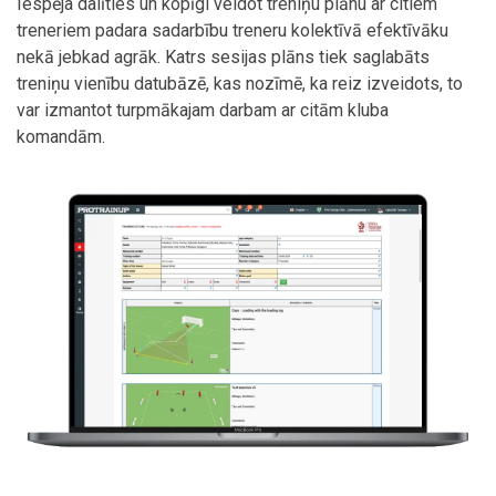
Iespēja dalīties un kopīgi veidot treniņu plānu ar citiem
treneriem padara sadarbību treneru kolektīvā efektīvāku
nekā jebkad agrāk. Katrs sesijas plāns tiek saglabāts
treniņu vienību datubāzē, kas nozīmē, ka reiz izveidots, to
var izmantot turpmākajam darbam ar citām kluba
komandām.