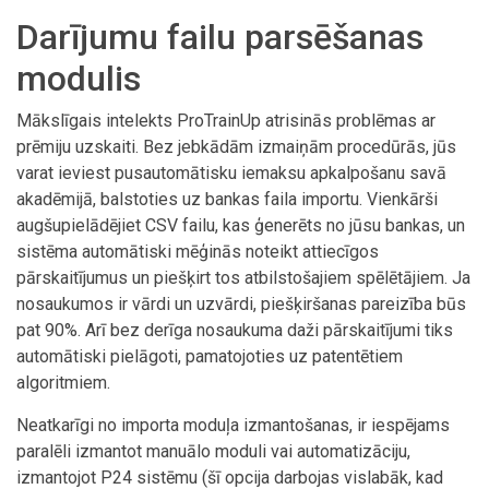
Darījumu failu parsēšanas
modulis
Mākslīgais intelekts ProTrainUp atrisinās problēmas ar
prēmiju uzskaiti. Bez jebkādām izmaiņām procedūrās, jūs
varat ieviest pusautomātisku iemaksu apkalpošanu savā
akadēmijā, balstoties uz bankas faila importu. Vienkārši
augšupielādējiet CSV failu, kas ģenerēts no jūsu bankas, un
sistēma automātiski mēģinās noteikt attiecīgos
pārskaitījumus un piešķirt tos atbilstošajiem spēlētājiem. Ja
nosaukumos ir vārdi un uzvārdi, piešķiršanas pareizība būs
pat 90%. Arī bez derīga nosaukuma daži pārskaitījumi tiks
automātiski pielāgoti, pamatojoties uz patentētiem
algoritmiem.
Neatkarīgi no importa moduļa izmantošanas, ir iespējams
paralēli izmantot manuālo moduli vai automatizāciju,
izmantojot P24 sistēmu (šī opcija darbojas vislabāk, kad