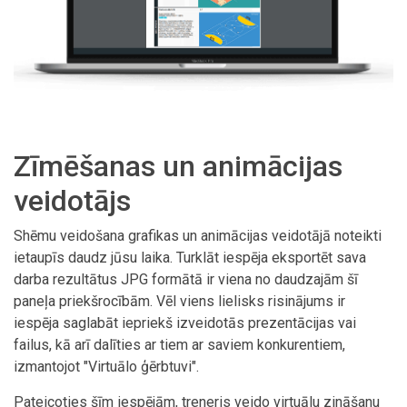
Zīmēšanas un animācijas
veidotājs
Shēmu veidošana grafikas un animācijas veidotājā noteikti
ietaupīs daudz jūsu laika. Turklāt iespēja eksportēt sava
darba rezultātus JPG formātā ir viena no daudzajām šī
paneļa priekšrocībām. Vēl viens lielisks risinājums ir
iespēja saglabāt iepriekš izveidotās prezentācijas vai
failus, kā arī dalīties ar tiem ar saviem konkurentiem,
izmantojot "Virtuālo ģērbtuvi".
Pateicoties šīm iespējām, treneris veido virtuālu zināšanu