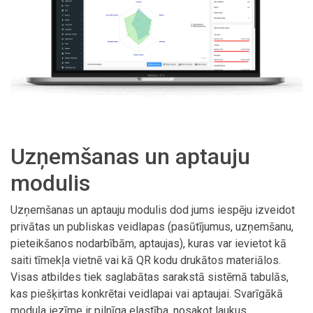
Uzņemšanas un aptauju
modulis
Uzņemšanas un aptauju modulis dod jums iespēju izveidot
privātas un publiskas veidlapas (pasūtījumus, uzņemšanu,
pieteikšanos nodarbībām, aptaujas), kuras var ievietot kā
saiti tīmekļa vietnē vai kā QR kodu drukātos materiālos.
Visas atbildes tiek saglabātas sarakstā sistēmā tabulās,
kas piešķirtas konkrētai veidlapai vai aptaujai. Svarīgākā
moduļa iezīme ir pilnīga elastība, nosakot laukus,