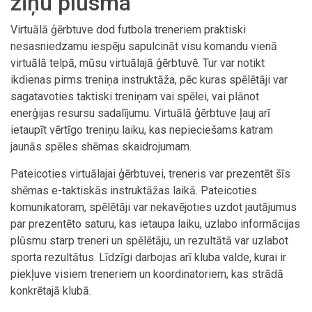
ziņu plūsma
Virtuālā ģērbtuve dod futbola treneriem praktiski
nesasniedzamu iespēju sapulcināt visu komandu vienā
virtuālā telpā, mūsu virtuālajā ģērbtuvē. Tur var notikt
ikdienas pirms treniņa instruktāža, pēc kuras spēlētāji var
sagatavoties taktiski treniņam vai spēlei, vai plānot
enerģijas resursu sadalījumu. Virtuālā ģērbtuve ļauj arī
ietaupīt vērtīgo treniņu laiku, kas nepieciešams katram
jaunās spēles shēmas skaidrojumam.
Pateicoties virtuālajai ģērbtuvei, treneris var prezentēt šīs
shēmas e-taktiskās instruktāžas laikā. Pateicoties
komunikatoram, spēlētāji var nekavējoties uzdot jautājumus
par prezentēto saturu, kas ietaupa laiku, uzlabo informācijas
plūsmu starp treneri un spēlētāju, un rezultātā var uzlabot
sporta rezultātus. Līdzīgi darbojas arī kluba valde, kurai ir
piekļuve visiem treneriem un koordinatoriem, kas strādā
konkrētajā klubā.