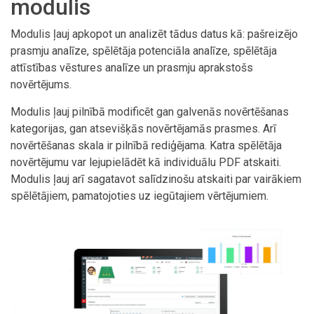
modulis
Modulis ļauj apkopot un analizēt tādus datus kā: pašreizējo
prasmju analīze, spēlētāja potenciāla analīze, spēlētāja
attīstības vēstures analīze un prasmju aprakstošs
novērtējums.
Modulis ļauj pilnībā modificēt gan galvenās novērtēšanas
kategorijas, gan atsevišķās novērtējamās prasmes. Arī
novērtēšanas skala ir pilnībā rediģējama. Katra spēlētāja
novērtējumu var lejupielādēt kā individuālu PDF atskaiti.
Modulis ļauj arī sagatavot salīdzinošu atskaiti par vairākiem
spēlētājiem, pamatojoties uz iegūtajiem vērtējumiem.