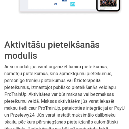
Aktivitāšu pieteikšanās
modulis
Ar šo moduli jūs varat organizēt turnīru pieteikumus,
nometņu pieteikumus, kino apmeklējumu pieteikumus,
personīgo treniņu pieteikumus vai fizioterapeita
pieteikumus, izmantojot publisko pieteikšanās veidlapu
ProTrainUp. Aktivitātes var būt maksas vai bezmaksas
pieteikumu veidā. Maksas aktivitātēm jūs varat iekasēt
maksu tieši caur ProTrainUp, pateicoties integrācijai ar PayU
un Przelewy24. Jūs varat iestatīt maksimālo dalībnieku
skaitu, pēc kura pārsniegšanas pieteikšanās automātiski
tiks slēgta. Pieteikšanās var būt arī ierobežota laikā.