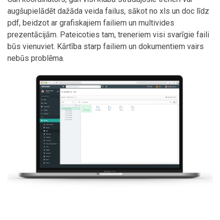
augšupielādēt dažāda veida failus, sākot no xls un doc līdz
pdf, beidzot ar grafiskajiem failiem un multivides
prezentācijām. Pateicoties tam, treneriem visi svarīgie faili
būs vienuviet. Kārtība starp failiem un dokumentiem vairs
nebūs problēma.