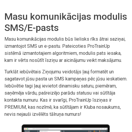
Masu komunikācijas modulis
SMS/E-pasts
Masu komunikācijas modulis būs lielisks rīks ātrai saziņai,
izmantojot SMS un e-pastu. Pateicoties ProTrainUp
sistēmā izmantotajiem algoritmiem, modulis pats iesaka,
kam ir vērts nosūtīt īsziņu ar aicinājumu veikt maksājumu.
Turklāt iebūvētais Ziņojumu veidotājs ļauj formatēt un
sagatavot jūsu pasta un SMS kampaņas pēc jūsu ieskatiem.
Iebūvētie tagi ļauj ievietot dinamisku saturu, piemēram,
saņēmēja vārdu, pašreizējo parādu statusu vai sūtītāja
kontakta numuru. Kas ir svarīgi, ProTrainUp īsziņas ir
PREMIUM, kas nozīmē, ka sūtītājam ir Kluba nosaukums,
nevis nejauši izvēlēts tālruņa numurs!