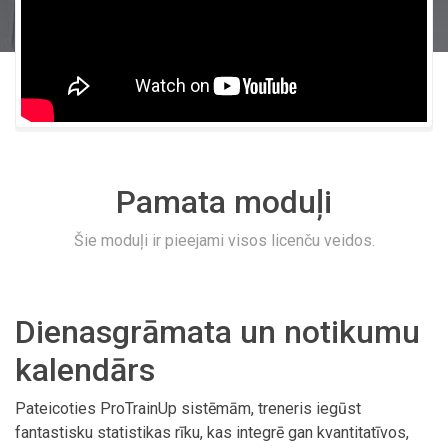
Pamata moduļi
Šie moduļi ir pieejami visos licenču veidos.
Dienasgrāmata un notikumu
kalendārs
Pateicoties ProTrainUp sistēmām, treneris iegūst
fantastisku statistikas rīku, kas integrē gan kvantitatīvos,