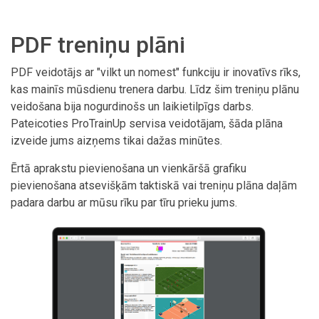
PDF treniņu plāni
PDF veidotājs ar "vilkt un nomest" funkciju ir inovatīvs rīks,
kas mainīs mūsdienu trenera darbu. Līdz šim treniņu plānu
veidošana bija nogurdinošs un laikietilpīgs darbs.
Pateicoties ProTrainUp servisa veidotājam, šāda plāna
izveide jums aizņems tikai dažas minūtes.
Ērtā aprakstu pievienošana un vienkāršā grafiku
pievienošana atsevišķām taktiskā vai treniņu plāna daļām
padara darbu ar mūsu rīku par tīru prieku jums.