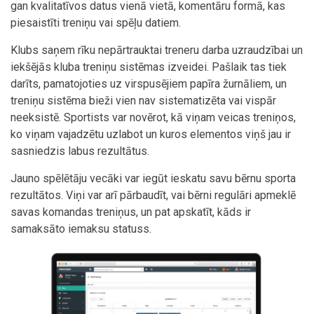
gan kvalitatīvos datus vienā vietā, komentāru formā, kas
piesaistīti treniņu vai spēļu datiem.
Klubs saņem rīku nepārtrauktai treneru darba uzraudzībai un
iekšējās kluba treniņu sistēmas izveidei. Pašlaik tas tiek
darīts, pamatojoties uz virspusējiem papīra žurnāliem, un
treniņu sistēma bieži vien nav sistematizēta vai vispār
neeksistē. Sportists var novērot, kā viņam veicas treniņos,
ko viņam vajadzētu uzlabot un kuros elementos viņš jau ir
sasniedzis labus rezultātus.
Jauno spēlētāju vecāki var iegūt ieskatu savu bērnu sporta
rezultātos. Viņi var arī pārbaudīt, vai bērni regulāri apmeklē
savas komandas treniņus, un pat apskatīt, kāds ir
samaksāto iemaksu statuss.