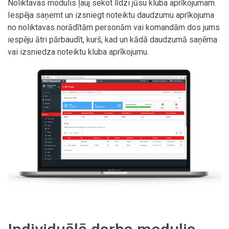
Noliktavas modulis ļauj sekot līdzi jūsu kluba aprīkojumam.
Iespēja saņemt un izsniegt noteiktu daudzumu aprīkojuma
no noliktavas norādītām personām vai komandām dos jums
iespēju ātri pārbaudīt, kurš, kad un kādā daudzumā saņēma
vai izsniedza noteiktu kluba aprīkojumu.