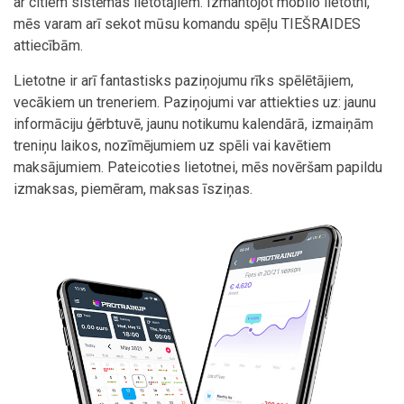
ar citiem sistēmas lietotājiem. Izmantojot mobilo lietotni,
mēs varam arī sekot mūsu komandu spēļu TIEŠRAIDES
attiecībām.
Lietotne ir arī fantastisks paziņojumu rīks spēlētājiem,
vecākiem un treneriem. Paziņojumi var attiekties uz: jaunu
informāciju ģērbtuvē, jaunu notikumu kalendārā, izmaiņām
treniņu laikos, nozīmējumiem uz spēli vai kavētiem
maksājumiem. Pateicoties lietotnei, mēs novēršam papildu
izmaksas, piemēram, maksas īsziņas.