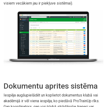
visiem vecākiem jau ir piekļuve sistēmai).
Dokumentu aprites sistēma
Iespēja augšupielādēt un koplietot dokumentus klubā vai
akadēmijā ir vēl viena iespēja, ko piedāvā ProTrainUp rīks.
Gan koordinators, gan visi klubā strādājošie treneri var