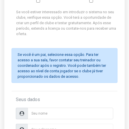
Se você estiver interessado em introduzir o sistema no seu
clube, verifique essa opção. Você terá a oportunidade de
criar um perfil de clube e testar gratuitamente. Após esse
período, extends a licença ou contate-nos para receber uma
oferta.
Se você é um pai, selecione essa opção. Para ter
acesso a sua sala, favor contatar seu treinador ou
coordenador após o registro. Você pode também ter
acesso ao nível de conta jogador se o clube já tiver
proporcionado os dados de acesso.
Seus dados